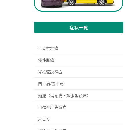
症状一覧
坐骨神経痛
慢性腰痛
脊柱管狭窄症
四十肩/五十肩
頭痛（偏頭痛・緊張型頭痛）
自律神経失調症
肩こり