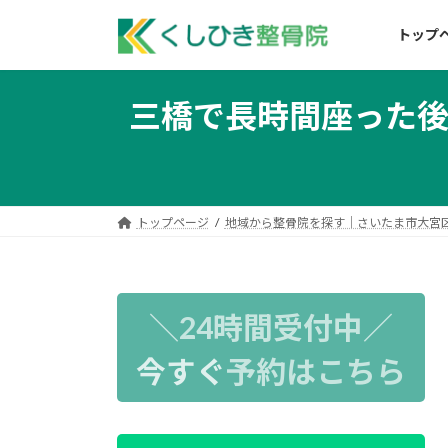
コ
ナ
ン
ビ
トップ
テ
ゲ
ン
ー
三橋で長時間座った
ツ
シ
へ
ョ
ス
ン
キ
に
ッ
移
トップページ
地域から整骨院を探す｜さいたま市大宮
プ
動
＼24時間受付中／
今すぐ
予約はこちら