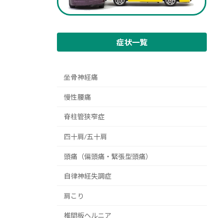
症状一覧
坐骨神経痛
慢性腰痛
脊柱管狭窄症
四十肩/五十肩
頭痛（偏頭痛・緊張型頭痛）
自律神経失調症
肩こり
椎間板ヘルニア