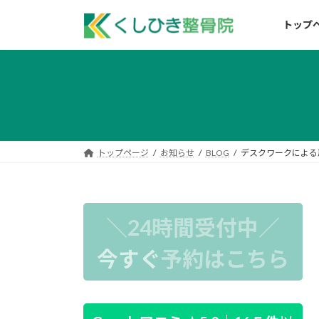
コ
ナ
ン
ビ
トップ
テ
ゲ
ン
ー
ツ
シ
へ
ョ
ス
ン
キ
に
ッ
移
トップページ
お知らせ
BLOG
デスクワークによる
プ
動
＼24時間受付中／
今すぐ
予約はこちら