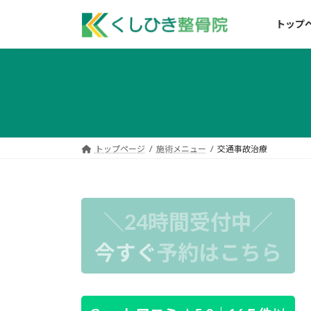
コ
ナ
ン
ビ
トップ
テ
ゲ
ン
ー
ツ
シ
へ
ョ
ス
ン
キ
に
ッ
移
トップページ
施術メニュー
交通事故治療
プ
動
＼24時間受付中／
今すぐ
予約はこちら