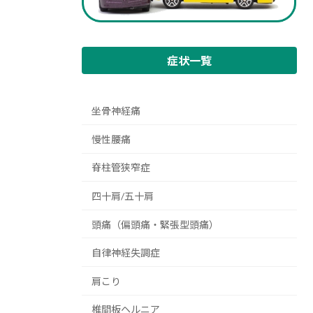
症状一覧
坐骨神経痛
慢性腰痛
脊柱管狭窄症
四十肩/五十肩
頭痛（偏頭痛・緊張型頭痛）
自律神経失調症
肩こり
椎間板ヘルニア