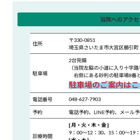
当院へのアクセ
〒330-0851
住所
埼玉県さいたま市大宮区櫛引町
2台完備
（当院左脇の小道に入り十字路
駐車場
右側にある砂利の駐車場8番と
駐車場のご案内はこ
048-627-7903
電話番号
予約
電話予約、LINE予約、メール
[ 月・火・木・金 ]
9：00～12：30、15：00～19：
診療時間
[ 水・土 ]