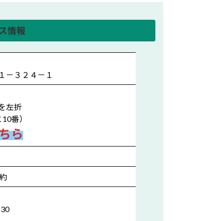
ス情報
１－３２４－１
を左折
10番）
ちら
予約
30