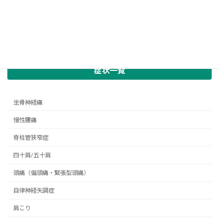
症状一覧
坐骨神経痛
慢性腰痛
脊柱管狭窄症
四十肩/五十肩
頭痛（偏頭痛・緊張型頭痛）
自律神経失調症
肩こり