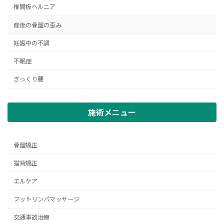
椎間板ヘルニア
産後の骨盤の歪み
妊娠中の不調
不眠症
ぎっくり腰
施術メニュー
骨盤矯正
猫背矯正
エルケア
フットリンパマッサージ
交通事故治療