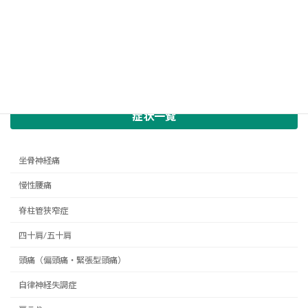
症状一覧
坐骨神経痛
慢性腰痛
脊柱管狭窄症
四十肩/五十肩
頭痛（偏頭痛・緊張型頭痛）
自律神経失調症