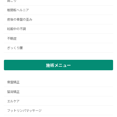
肩こり
椎間板ヘルニア
産後の骨盤の歪み
妊娠中の不調
不眠症
ぎっくり腰
施術メニュー
骨盤矯正
猫背矯正
エルケア
フットリンパマッサージ