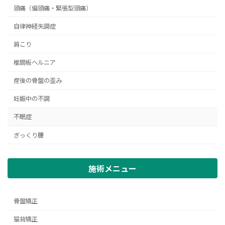
頭痛（偏頭痛・緊張型頭痛）
自律神経失調症
肩こり
椎間板ヘルニア
産後の骨盤の歪み
妊娠中の不調
不眠症
ぎっくり腰
施術メニュー
骨盤矯正
猫背矯正