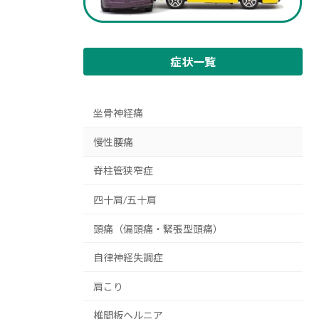
症状一覧
坐骨神経痛
慢性腰痛
脊柱管狭窄症
四十肩/五十肩
頭痛（偏頭痛・緊張型頭痛）
自律神経失調症
肩こり
椎間板ヘルニア