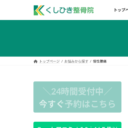
コ
ナ
ン
ビ
トップ
テ
ゲ
ン
ー
ツ
シ
へ
ョ
ス
ン
キ
に
ッ
移
トップページ
お悩みから探す
慢性腰痛
プ
動
＼24時間受付中／
今すぐ
予約はこちら