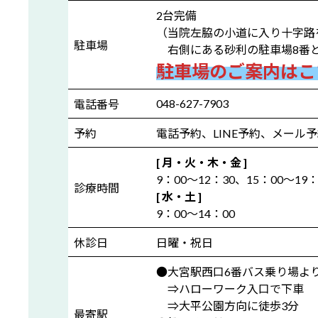
2台完備
（当院左脇の小道に入り十字路
駐車場
右側にある砂利の駐車場8番と
駐車場のご案内はこ
048-627-7903
電話番号
予約
電話予約、LINE予約、メール
[ 月・火・木・金 ]
9：00～12：30、15：00～19：
診療時間
[ 水・土 ]
9：00～14：00
休診日
日曜・祝日
●大宮駅西口6番バス乗り場より
⇒ハローワーク入口で下車
⇒大平公園方向に徒歩3分
最寄駅