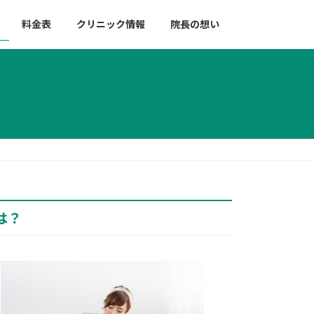
料金表
クリニック情報
院長の想い
は？