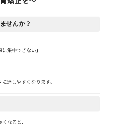
背矯正を〜
ませんか？
事に集中できない」
クに達しやすくなります。
に
長くなると、