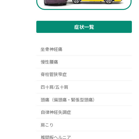
症状一覧
坐骨神経痛
慢性腰痛
脊柱管狭窄症
四十肩/五十肩
頭痛（偏頭痛・緊張型頭痛）
自律神経失調症
肩こり
椎間板ヘルニア