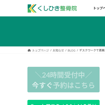
コ
ナ
ン
ビ
トップ
テ
ゲ
ン
ー
ツ
シ
へ
ョ
ス
ン
キ
に
ッ
移
トップページ
お知らせ
BLOG
デスクワークで首肩
プ
動
＼24時間受付中／
今すぐ
予約はこちら