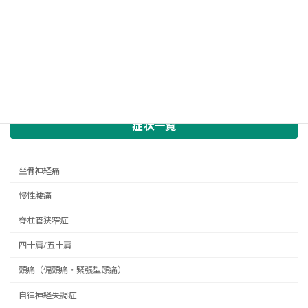
症状一覧
坐骨神経痛
慢性腰痛
脊柱管狭窄症
四十肩/五十肩
頭痛（偏頭痛・緊張型頭痛）
自律神経失調症