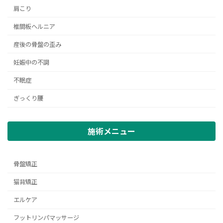
肩こり
椎間板ヘルニア
産後の骨盤の歪み
妊娠中の不調
不眠症
ぎっくり腰
施術メニュー
骨盤矯正
猫背矯正
エルケア
フットリンパマッサージ