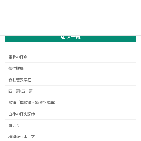
症状一覧
坐骨神経痛
慢性腰痛
脊柱管狭窄症
四十肩/五十肩
頭痛（偏頭痛・緊張型頭痛）
自律神経失調症
肩こり
椎間板ヘルニア