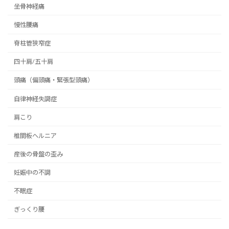
坐骨神経痛
慢性腰痛
脊柱管狭窄症
四十肩/五十肩
頭痛（偏頭痛・緊張型頭痛）
自律神経失調症
肩こり
椎間板ヘルニア
産後の骨盤の歪み
妊娠中の不調
不眠症
ぎっくり腰