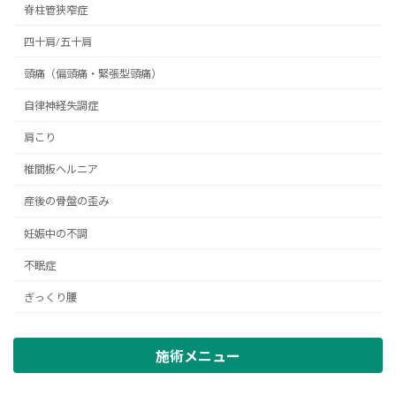
脊柱管狭窄症
四十肩/五十肩
頭痛（偏頭痛・緊張型頭痛）
自律神経失調症
肩こり
椎間板ヘルニア
産後の骨盤の歪み
妊娠中の不調
不眠症
ぎっくり腰
施術メニュー