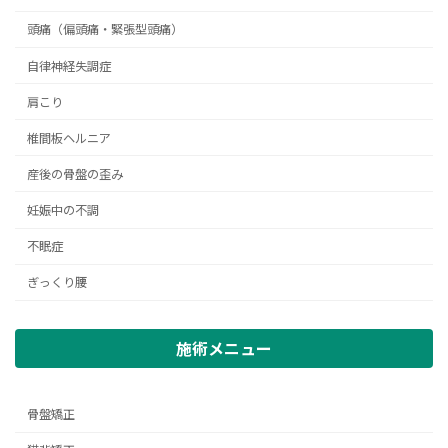
頭痛（偏頭痛・緊張型頭痛）
自律神経失調症
肩こり
椎間板ヘルニア
産後の骨盤の歪み
妊娠中の不調
不眠症
ぎっくり腰
施術メニュー
骨盤矯正