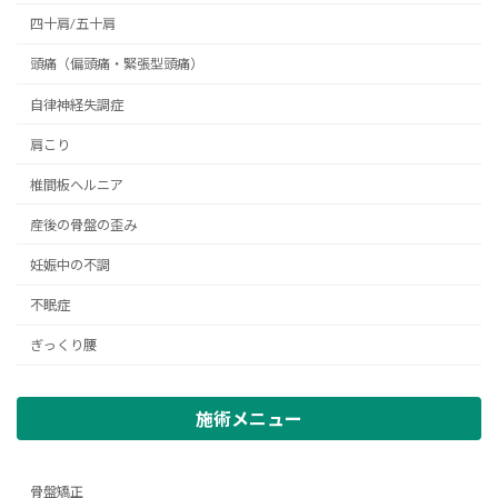
四十肩/五十肩
頭痛（偏頭痛・緊張型頭痛）
自律神経失調症
肩こり
椎間板ヘルニア
産後の骨盤の歪み
妊娠中の不調
不眠症
ぎっくり腰
施術メニュー
骨盤矯正