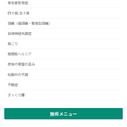
脊柱管狭窄症
四十肩/五十肩
頭痛（偏頭痛・緊張型頭痛）
自律神経失調症
肩こり
椎間板ヘルニア
産後の骨盤の歪み
妊娠中の不調
不眠症
ぎっくり腰
施術メニュー