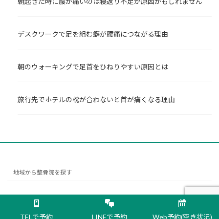
朝起きた時に腰が痛いのは寝返り不足が原因かもしれません
デスクワークで足を組む癖が腰痛につながる理由
朝のウォーキングで足首をひねりやすい原因とは
旅行先でホテルの枕が合わないと首が痛くなる理由
地域から整骨院を探す
Copyright © くしひき整骨院 All Rights Reserved.
TELで予約
LINEで予約
Web予約(空き状況)