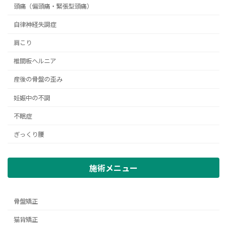
頭痛（偏頭痛・緊張型頭痛）
自律神経失調症
肩こり
椎間板ヘルニア
産後の骨盤の歪み
妊娠中の不調
不眠症
ぎっくり腰
施術メニュー
骨盤矯正
猫背矯正