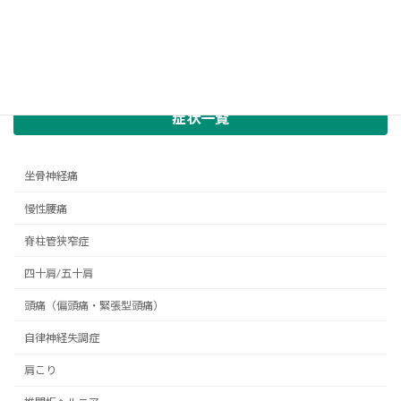
症状一覧
坐骨神経痛
慢性腰痛
脊柱管狭窄症
四十肩/五十肩
頭痛（偏頭痛・緊張型頭痛）
自律神経失調症
肩こり