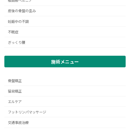
椎間板ヘルニア
産後の骨盤の歪み
妊娠中の不調
不眠症
ぎっくり腰
施術メニュー
骨盤矯正
猫背矯正
エルケア
フットリンパマッサージ
交通事故治療