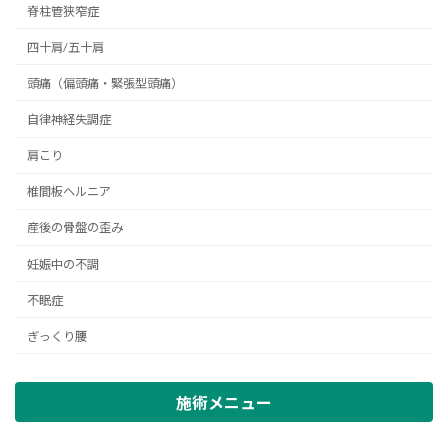
脊柱管狭窄症
四十肩/五十肩
頭痛（偏頭痛・緊張型頭痛）
自律神経失調症
肩こり
椎間板ヘルニア
産後の骨盤の歪み
妊娠中の不調
不眠症
ぎっくり腰
施術メニュー