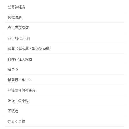
坐骨神経痛
慢性腰痛
脊柱管狭窄症
四十肩/五十肩
頭痛（偏頭痛・緊張型頭痛）
自律神経失調症
肩こり
椎間板ヘルニア
産後の骨盤の歪み
妊娠中の不調
不眠症
ぎっくり腰