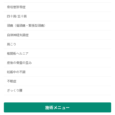
脊柱管狭窄症
四十肩/五十肩
頭痛（偏頭痛・緊張型頭痛）
自律神経失調症
肩こり
椎間板ヘルニア
産後の骨盤の歪み
妊娠中の不調
不眠症
ぎっくり腰
施術メニュー