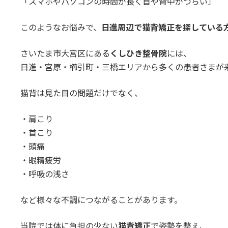
「スマホやパソコンの時間が長く首や背中がつらい」
このようなお悩みで、
日進周辺で猫背矯正を探している
さいたま市大宮区にある
くしひき整骨院
には、
日進・宮原・櫛引町・三橋エリアから多くの患者さまが
猫背は見た目の問題だけでなく、
・肩こり
・首こり
・頭痛
・眼精疲労
・呼吸の浅さ
など様々な不調につながることがあります。
当院では体に負担の少ない
猫背矯正
で姿勢を整え、