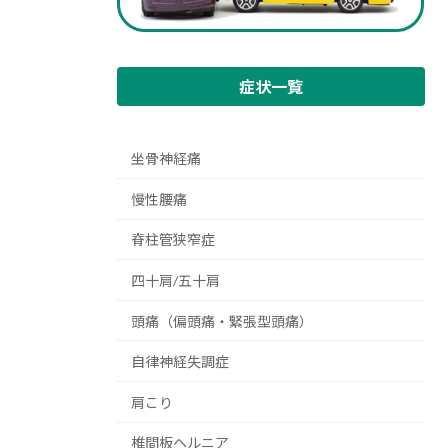
症状一覧
坐骨神経痛
慢性腰痛
脊柱管狭窄症
四十肩/五十肩
頭痛（偏頭痛・緊張型頭痛）
自律神経失調症
肩こり
椎間板ヘルニア