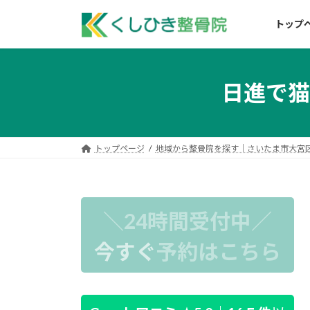
コ
ナ
ン
ビ
トップ
テ
ゲ
ン
ー
ツ
シ
日進で猫
へ
ョ
ス
ン
キ
に
ッ
移
トップページ
地域から整骨院を探す｜さいたま市大宮
プ
動
＼24時間受付中／
今すぐ
予約はこちら