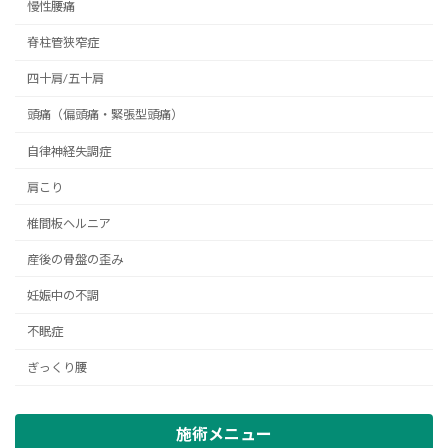
慢性腰痛
脊柱管狭窄症
四十肩/五十肩
頭痛（偏頭痛・緊張型頭痛）
自律神経失調症
肩こり
椎間板ヘルニア
産後の骨盤の歪み
妊娠中の不調
不眠症
ぎっくり腰
施術メニュー