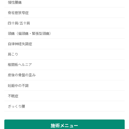
慢性腰痛
脊柱管狭窄症
四十肩/五十肩
頭痛（偏頭痛・緊張型頭痛）
自律神経失調症
肩こり
椎間板ヘルニア
産後の骨盤の歪み
妊娠中の不調
不眠症
ぎっくり腰
施術メニュー