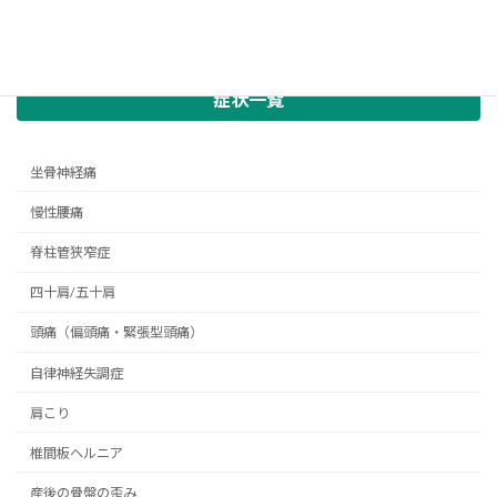
症状一覧
坐骨神経痛
慢性腰痛
脊柱管狭窄症
四十肩/五十肩
頭痛（偏頭痛・緊張型頭痛）
自律神経失調症
肩こり
椎間板ヘルニア
産後の骨盤の歪み