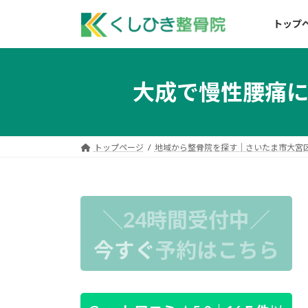
コ
ナ
ン
ビ
トップ
テ
ゲ
ン
ー
ツ
シ
大成で慢性腰痛
へ
ョ
ス
ン
キ
に
ッ
移
トップページ
地域から整骨院を探す｜さいたま市大宮
プ
動
＼24時間受付中／
今すぐ
予約はこちら