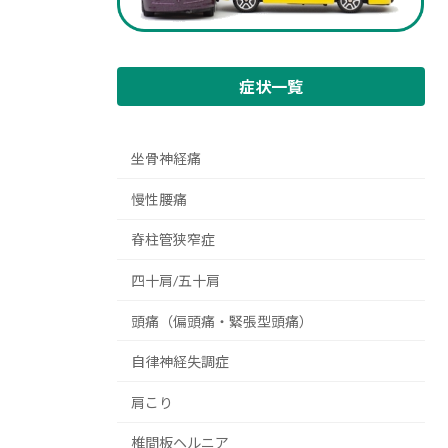
症状一覧
坐骨神経痛
慢性腰痛
脊柱管狭窄症
四十肩/五十肩
頭痛（偏頭痛・緊張型頭痛）
自律神経失調症
肩こり
椎間板ヘルニア