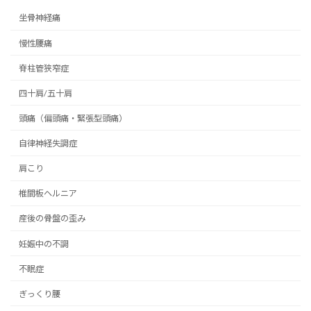
坐骨神経痛
慢性腰痛
脊柱管狭窄症
四十肩/五十肩
頭痛（偏頭痛・緊張型頭痛）
自律神経失調症
肩こり
椎間板ヘルニア
産後の骨盤の歪み
妊娠中の不調
不眠症
ぎっくり腰