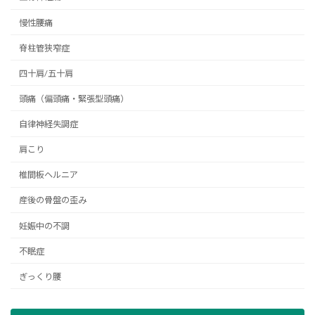
慢性腰痛
脊柱管狭窄症
四十肩/五十肩
頭痛（偏頭痛・緊張型頭痛）
自律神経失調症
肩こり
椎間板ヘルニア
産後の骨盤の歪み
妊娠中の不調
不眠症
ぎっくり腰