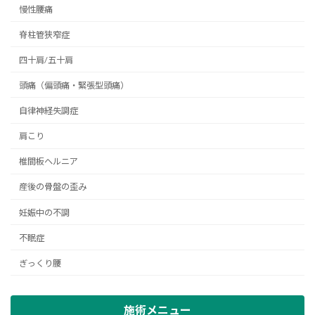
慢性腰痛
脊柱管狭窄症
四十肩/五十肩
頭痛（偏頭痛・緊張型頭痛）
自律神経失調症
肩こり
椎間板ヘルニア
産後の骨盤の歪み
妊娠中の不調
不眠症
ぎっくり腰
施術メニュー