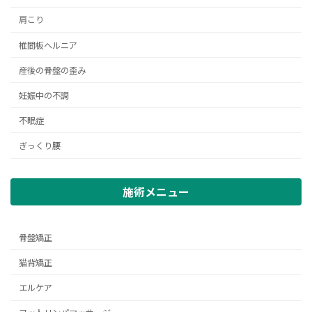
肩こり
椎間板ヘルニア
産後の骨盤の歪み
妊娠中の不調
不眠症
ぎっくり腰
施術メニュー
骨盤矯正
猫背矯正
エルケア