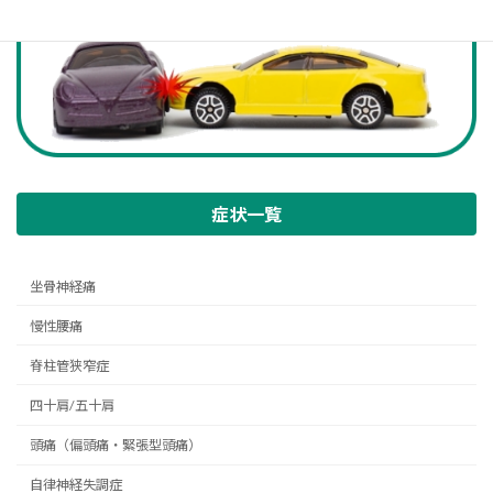
症状一覧
坐骨神経痛
慢性腰痛
脊柱管狭窄症
四十肩/五十肩
頭痛（偏頭痛・緊張型頭痛）
自律神経失調症