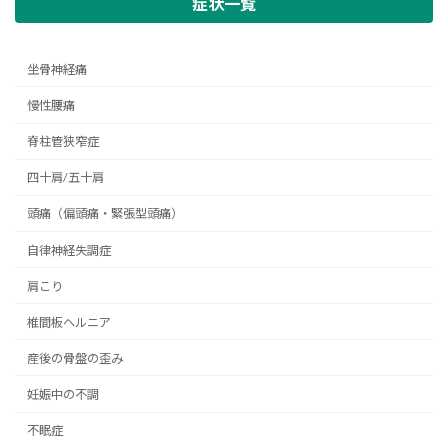
症状一覧
坐骨神経痛
慢性腰痛
脊柱管狭窄症
四十肩/五十肩
頭痛（偏頭痛・緊張型頭痛）
自律神経失調症
肩こり
椎間板ヘルニア
産後の骨盤の歪み
妊娠中の不調
不眠症