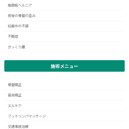
椎間板ヘルニア
産後の骨盤の歪み
妊娠中の不調
不眠症
ぎっくり腰
施術メニュー
骨盤矯正
猫背矯正
エルケア
フットリンパマッサージ
交通事故治療