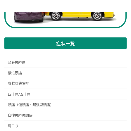
症状一覧
坐骨神経痛
慢性腰痛
脊柱管狭窄症
四十肩/五十肩
頭痛（偏頭痛・緊張型頭痛）
自律神経失調症
肩こり