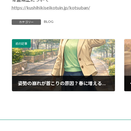
https://kushihikiseikotuin.jp/kotsuban/
BLOG
カテゴリー
前の記事
姿勢の崩れが首こりの原因？春に増える不調対策
2026年03月21日