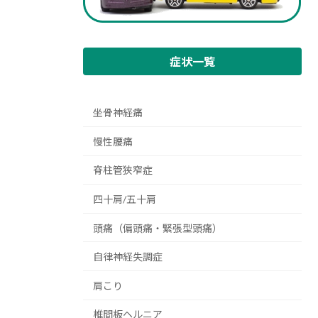
症状一覧
坐骨神経痛
慢性腰痛
脊柱管狭窄症
四十肩/五十肩
頭痛（偏頭痛・緊張型頭痛）
自律神経失調症
肩こり
椎間板ヘルニア