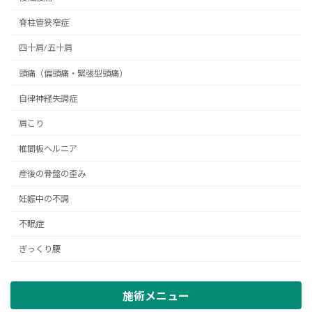
脊柱管狭窄症
四十肩/五十肩
頭痛（偏頭痛・緊張型頭痛）
自律神経失調症
肩こり
椎間板ヘルニア
産後の骨盤の歪み
妊娠中の不調
不眠症
ぎっくり腰
施術メニュー