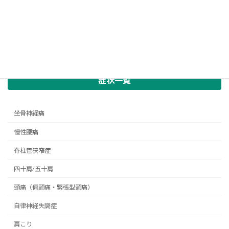
症状一覧
坐骨神経痛
慢性腰痛
脊柱管狭窄症
四十肩/五十肩
頭痛（偏頭痛・緊張型頭痛）
自律神経失調症
肩こり