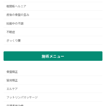
椎間板ヘルニア
産後の骨盤の歪み
妊娠中の不調
不眠症
ぎっくり腰
施術メニュー
骨盤矯正
猫背矯正
エルケア
フットリンパマッサージ
交通事故治療