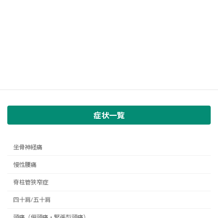
症状一覧
坐骨神経痛
慢性腰痛
脊柱管狭窄症
四十肩/五十肩
頭痛（偏頭痛・緊張型頭痛）