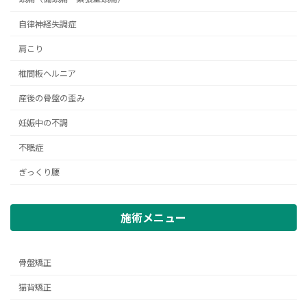
自律神経失調症
肩こり
椎間板ヘルニア
産後の骨盤の歪み
妊娠中の不調
不眠症
ぎっくり腰
施術メニュー
骨盤矯正
猫背矯正