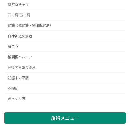
脊柱管狭窄症
四十肩/五十肩
頭痛（偏頭痛・緊張型頭痛）
自律神経失調症
肩こり
椎間板ヘルニア
産後の骨盤の歪み
妊娠中の不調
不眠症
ぎっくり腰
施術メニュー