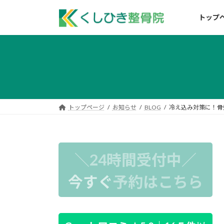
コ
ナ
ン
ビ
トップ
テ
ゲ
ン
ー
ツ
シ
へ
ョ
ス
ン
キ
に
ッ
移
トップページ
お知らせ
BLOG
冷え込み対策に！骨
プ
動
＼24時間受付中／
今すぐ
予約はこちら