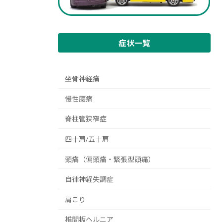
症状一覧
坐骨神経痛
慢性腰痛
脊柱管狭窄症
四十肩/五十肩
頭痛（偏頭痛・緊張型頭痛）
自律神経失調症
肩こり
椎間板ヘルニア