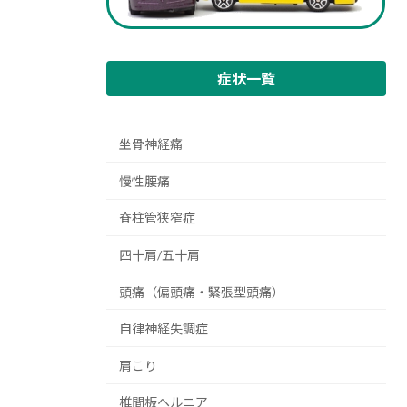
症状一覧
坐骨神経痛
慢性腰痛
脊柱管狭窄症
四十肩/五十肩
頭痛（偏頭痛・緊張型頭痛）
自律神経失調症
肩こり
椎間板ヘルニア