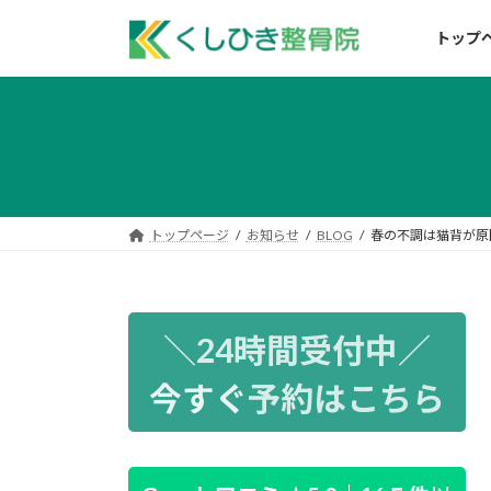
コ
ナ
ン
ビ
トップ
テ
ゲ
ン
ー
ツ
シ
へ
ョ
ス
ン
キ
に
ッ
移
トップページ
お知らせ
BLOG
春の不調は猫背が原
プ
動
＼24時間受付中／
今すぐ
予約はこちら