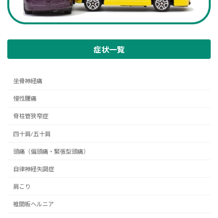
症状一覧
坐骨神経痛
慢性腰痛
脊柱管狭窄症
四十肩/五十肩
頭痛（偏頭痛・緊張型頭痛）
自律神経失調症
肩こり
椎間板ヘルニア