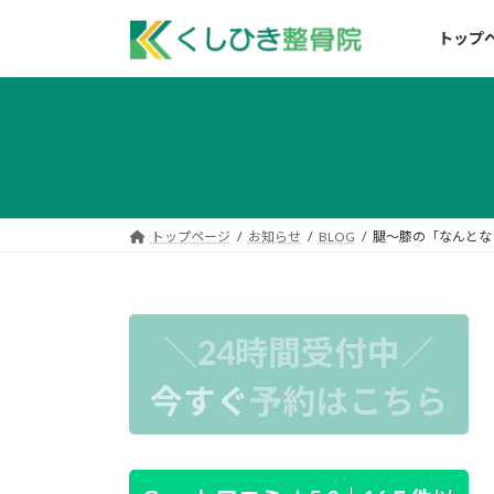
コ
ナ
ン
ビ
トップ
テ
ゲ
ン
ー
ツ
シ
へ
ョ
ス
ン
キ
に
ッ
移
トップページ
お知らせ
BLOG
腿〜膝の「なんとな
プ
動
＼24時間受付中／
今すぐ
予約はこちら