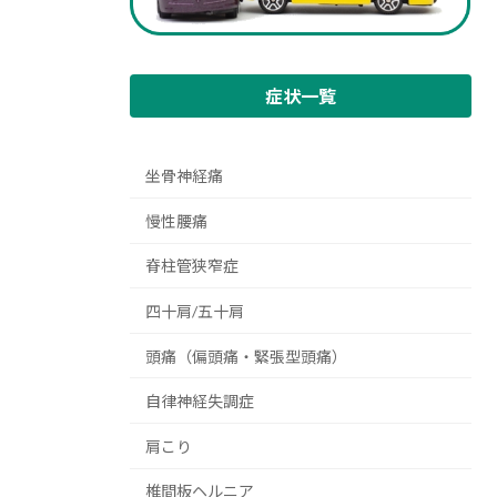
症状一覧
坐骨神経痛
慢性腰痛
脊柱管狭窄症
四十肩/五十肩
頭痛（偏頭痛・緊張型頭痛）
自律神経失調症
肩こり
椎間板ヘルニア