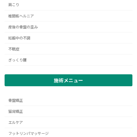
肩こり
椎間板ヘルニア
産後の骨盤の歪み
妊娠中の不調
不眠症
ぎっくり腰
施術メニュー
骨盤矯正
猫背矯正
エルケア
フットリンパマッサージ