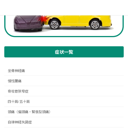
症状一覧
坐骨神経痛
慢性腰痛
脊柱管狭窄症
四十肩/五十肩
頭痛（偏頭痛・緊張型頭痛）
自律神経失調症