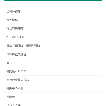
坐骨神経痛
慢性腰痛
脊柱管狭窄症
四十肩/五十肩
頭痛（偏頭痛・緊張型頭痛）
自律神経失調症
肩こり
椎間板ヘルニア
産後の骨盤の歪み
妊娠中の不調
不眠症
ぎっくり腰