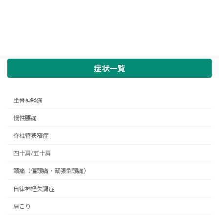
症状一覧
坐骨神経痛
慢性腰痛
脊柱管狭窄症
四十肩/五十肩
頭痛（偏頭痛・緊張型頭痛）
自律神経失調症
肩こり