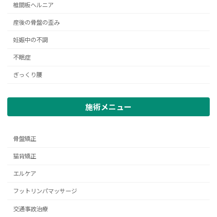
椎間板ヘルニア
産後の骨盤の歪み
妊娠中の不調
不眠症
ぎっくり腰
施術メニュー
骨盤矯正
猫背矯正
エルケア
フットリンパマッサージ
交通事故治療