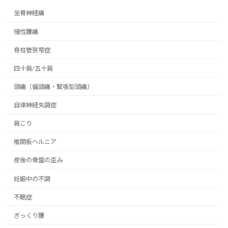
坐骨神経痛
慢性腰痛
脊柱管狭窄症
四十肩/五十肩
頭痛（偏頭痛・緊張型頭痛）
自律神経失調症
肩こり
椎間板ヘルニア
産後の骨盤の歪み
妊娠中の不調
不眠症
ぎっくり腰