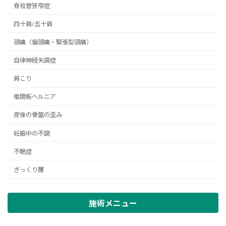
脊柱管狭窄症
四十肩/五十肩
頭痛（偏頭痛・緊張型頭痛）
自律神経失調症
肩こり
椎間板ヘルニア
産後の骨盤の歪み
妊娠中の不調
不眠症
ぎっくり腰
施術メニュー