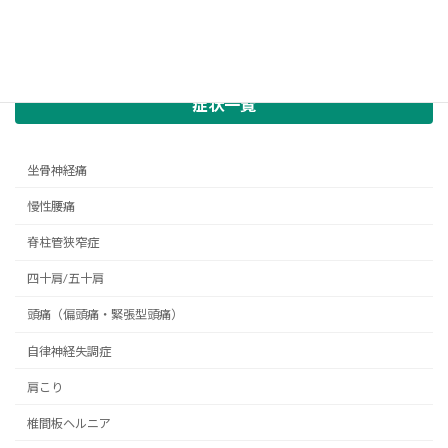
症状一覧
坐骨神経痛
慢性腰痛
脊柱管狭窄症
四十肩/五十肩
頭痛（偏頭痛・緊張型頭痛）
自律神経失調症
肩こり
椎間板ヘルニア