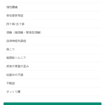
慢性腰痛
脊柱管狭窄症
四十肩/五十肩
頭痛（偏頭痛・緊張型頭痛）
自律神経失調症
肩こり
椎間板ヘルニア
産後の骨盤の歪み
妊娠中の不調
不眠症
ぎっくり腰