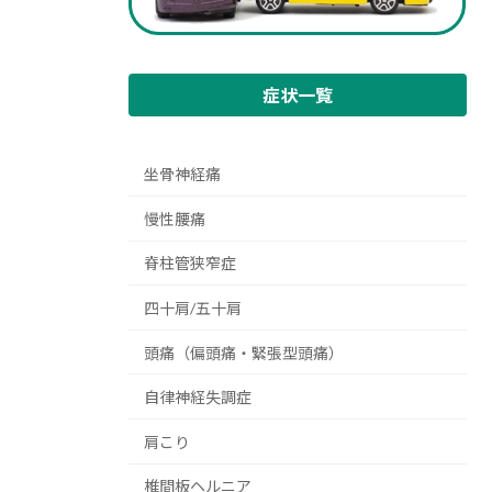
症状一覧
坐骨神経痛
慢性腰痛
脊柱管狭窄症
四十肩/五十肩
頭痛（偏頭痛・緊張型頭痛）
自律神経失調症
肩こり
椎間板ヘルニア