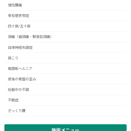
慢性腰痛
脊柱管狭窄症
四十肩/五十肩
頭痛（偏頭痛・緊張型頭痛）
自律神経失調症
肩こり
椎間板ヘルニア
産後の骨盤の歪み
妊娠中の不調
不眠症
ぎっくり腰
施術メニュー